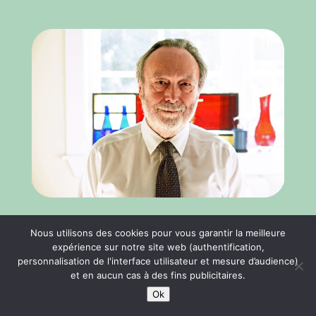
Traduction de l’interview de
Nous utilisons des cookies pour vous garantir la meilleure
Stephen Porges du 2 juin 2019
expérience sur notre site web (authentification,
personnalisation de l'interface utilisateur et mesure d’audience)
dans The Guardian
et en aucun cas à des fins publicitaires.
lire plus
Ok