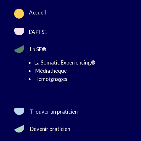

Accueil
L’APFSE
La SE®
La Somatic Experiencing®
Médiathèque
Témoignages
Trouver un praticien
Devenir praticien