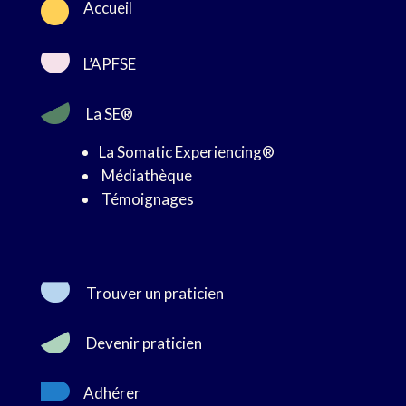

Accueil
L’APFSE
La SE®
La Somatic Experiencing®
Médiathèque
Témoignages
Trouver un praticien
Devenir praticien
Adhérer