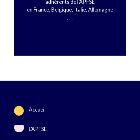
adhérents de l’APFSE
en France, Belgique, Italie, Allemagne
, …
Trouver

Accueil
L’APFSE