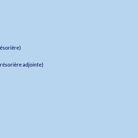
résorière)
résorière adjointe)