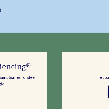
)
riencing®
raumatismes fondée
et pa
gie