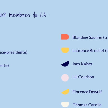
ont membres du CA :
Blandine Saunier (t
Laurence Brochet (t
vice-présidente)
Inès Kaiser
ente)

Lili Courbon
Florence Dewulf
Thomas Cardile