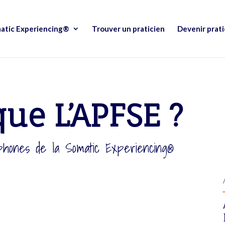
atic Experiencing®
Trouver un praticien
Devenir prati
que L’APFSE ?
cophones de la Somatic Experiencing®