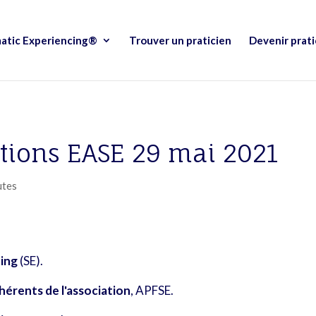
atic Experiencing®
Trouver un praticien
Devenir prati
ations EASE 29 mai 2021
utes
ing
(SE).
hérents de l'association
, APFSE.